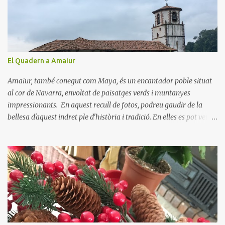
a
r
i
s
El Quadern a Amaiur
Amaiur, també conegut com Maya, és un encantador poble situat
al cor de Navarra, envoltat de paisatges verds i muntanyes
impressionants. En aquest recull de fotos, podreu gaudir de la
bellesa d'aquest indret ple d'història i tradició. En elles es pot veure
aquest petit poble encantador recordant-nos el seu passat
medieval. Visitar Amaiur és una oportunitat per connectar amb la
cultura navarresa i gaudir de la tranquil·litat d'un poble que
conserva el seu encant tradicional. Us animem a descobrir aquest
meravellós lloc i a deixar-vos captivar per la seva bellesa!