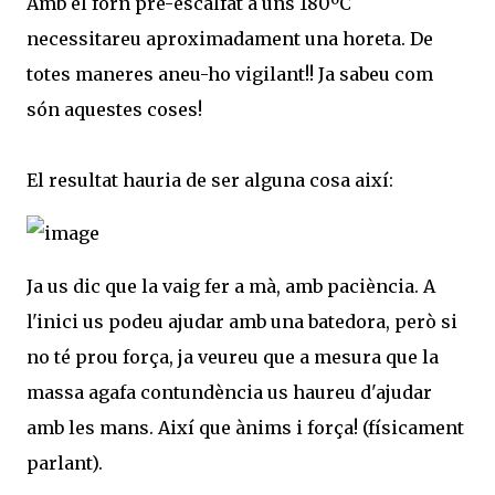
Amb el forn pre-escalfat a uns 180ºC
necessitareu aproximadament una horeta. De
totes maneres aneu-ho vigilant!! Ja sabeu com
són aquestes coses!
El resultat hauria de ser alguna cosa així:
Ja us dic que la vaig fer a mà, amb paciència. A
l'inici us podeu ajudar amb una batedora, però si
no té prou força, ja veureu que a mesura que la
massa agafa contundència us haureu d'ajudar
amb les mans. Així que ànims i força! (físicament
parlant).