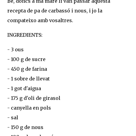
Bé, doncs a ma mare li van passar aquesta
recepta de pa de carbassó i nous, i jo la
compateixo amb vosaltres.
INGREDIENTS:
- 3 ous
- 100 g de sucre
- 450 g de farina
- 1 sobre de llevat
- 1 got d'aigua
- 175 g d'oli de girasol
- canyella en pols
- sal
- 150 g de nous