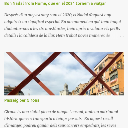
Bon Nadal from Home, que en el 2021 tornem a viatjar
Després d'un any estrany com el 2020, el Nadal d'aquest any
adquireix un significat especial. En un moment en què hem hagut
d'adaptar-nos a les circumstàncies, hem après a valorar els petits
detalls i la calidesa de la llar. Hem trobat noves maneres de
connectar amb els nostres éssers estimats i hem viscut la bellesa
de les celebracions íntimes. Amb el 2021 a la vista, esperem poder
tornar a descobrir nous llocs i viure noves experiències. Desitgem
que aquest Nadal us porti pau, amor i moments inoblidables. Bon
Nadal i un pròsper Any Nou!
Passeig per Girona
Girona és una ciutat plena de màgia i encant, amb un patrimoni
històric que ens transporta a temps passats. En aquest recull
d'imatges, podreu gaudir dels seus carrers empedrats, les seves