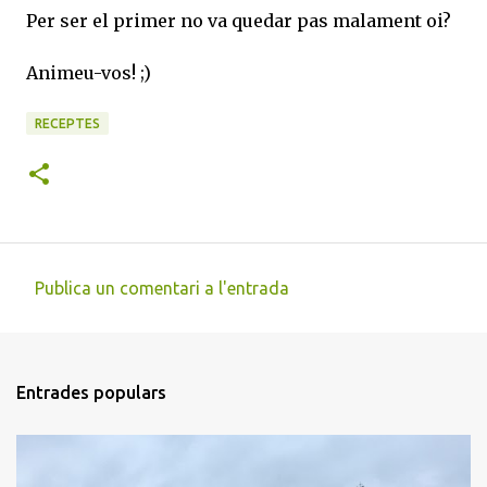
Per ser el primer no va quedar pas malament oi?
Animeu-vos! ;)
RECEPTES
Publica un comentari a l'entrada
C
o
m
Entrades populars
e
n
t