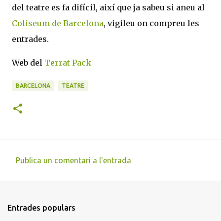
del teatre es fa difícil, així que ja sabeu si aneu al
Coliseum de Barcelona
, vigileu on compreu les
entrades.
Web del
Terrat Pack
BARCELONA
TEATRE
Publica un comentari a l'entrada
C
o
m
Entrades populars
e