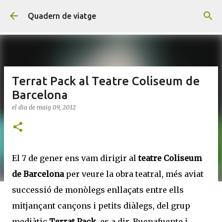
Salta al contingut principal
Quadern de viatge
Terrat Pack al Teatre Coliseum de
Barcelona
el dia
de maig 09, 2012
El 7 de gener ens vam dirigir al
teatre Coliseum
de Barcelona
per veure la obra teatral, més aviat
successió de monòlegs enllaçats entre ells
mitjançant cançons i petits diàlegs, del grup
mediàtic
Terrat Pack
, es a dir, Buenafuente i