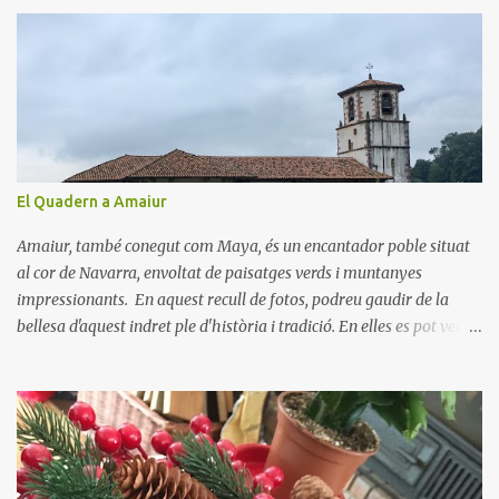
n
t
a
r
i
s
El Quadern a Amaiur
Amaiur, també conegut com Maya, és un encantador poble situat
al cor de Navarra, envoltat de paisatges verds i muntanyes
impressionants. En aquest recull de fotos, podreu gaudir de la
bellesa d'aquest indret ple d'història i tradició. En elles es pot veure
aquest petit poble encantador recordant-nos el seu passat
medieval. Visitar Amaiur és una oportunitat per connectar amb la
cultura navarresa i gaudir de la tranquil·litat d'un poble que
conserva el seu encant tradicional. Us animem a descobrir aquest
meravellós lloc i a deixar-vos captivar per la seva bellesa!