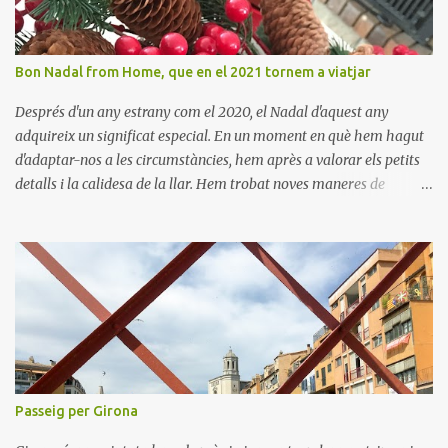
Bon Nadal from Home, que en el 2021 tornem a viatjar
Després d'un any estrany com el 2020, el Nadal d'aquest any
adquireix un significat especial. En un moment en què hem hagut
d'adaptar-nos a les circumstàncies, hem après a valorar els petits
detalls i la calidesa de la llar. Hem trobat noves maneres de
connectar amb els nostres éssers estimats i hem viscut la bellesa
de les celebracions íntimes. Amb el 2021 a la vista, esperem poder
tornar a descobrir nous llocs i viure noves experiències. Desitgem
que aquest Nadal us porti pau, amor i moments inoblidables. Bon
Nadal i un pròsper Any Nou!
Passeig per Girona