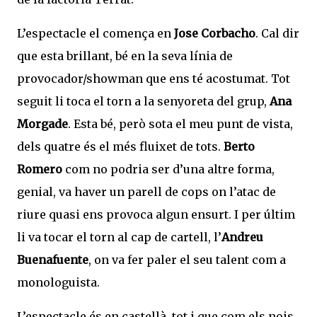
L’espectacle el comença en
Jose Corbacho
. Cal dir
que esta brillant, bé en la seva línia de
provocador/showman que ens té acostumat. Tot
seguit li toca el torn a la senyoreta del grup,
Ana
Morgade
. Esta bé, però sota el meu punt de vista,
dels quatre és el més fluixet de tots.
Berto
Romero
com no podria ser d’una altre forma,
genial, va haver un parell de cops on l’atac de
riure quasi ens provoca algun ensurt. I per últim
li va tocar el torn al cap de cartell, l’
Andreu
Buenafuente
, on va fer paler el seu talent com a
monologuista.
L’espectacle és en castellà, tot i que com els nois