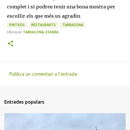
complet i si podreu tenir una bona mostra per
escollir els que més us agradin.
PINTXOS
RESTAURANTS
TARRAGONA
Ubicació:
TARRAGONA, ESPAÑA
Publica un comentari a l'entrada
C
o
m
Entrades populars
e
n
t
a