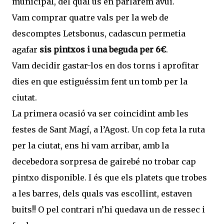
municipal, del qual us en parlarem avui.
Vam comprar quatre vals per la web de
descomptes Letsbonus, cadascun permetia
agafar
sis pintxos i una beguda per 6€
.
Vam decidir gastar-los en dos torns i aprofitar
dies en que estiguéssim fent un tomb per la
ciutat.
La primera ocasió va ser coincidint amb les
festes de Sant Magí, a l’Agost. Un cop feta la ruta
per la ciutat, ens hi vam arribar, amb la
decebedora sorpresa de gairebé no trobar cap
pintxo disponible. I és que els platets que trobes
a les barres, dels quals vas escollint, estaven
buits!! O pel contrari n’hi quedava un de ressec i