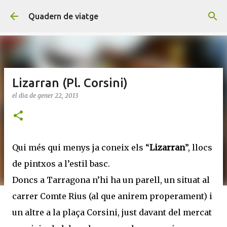
Salta al contingut principal
Quadern de viatge
Lizarran (Pl. Corsini)
el dia
de gener 22, 2013
Qui més qui menys ja coneix els “
Lizarran
”, llocs
de pintxos a l’estil basc.
Doncs a Tarragona n’hi ha un parell, un situat al
carrer Comte Rius (al que anirem properament) i
un altre a la plaça Corsini, just davant del mercat