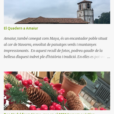
r
i
s
El Quadern a Amaiur
Amaiur, també conegut com Maya, és un encantador poble situat
al cor de Navarra, envoltat de paisatges verds i muntanyes
impressionants. En aquest recull de fotos, podreu gaudir de la
bellesa d'aquest indret ple d'història i tradició. En elles es pot veure
aquest petit poble encantador recordant-nos el seu passat
medieval. Visitar Amaiur és una oportunitat per connectar amb la
cultura navarresa i gaudir de la tranquil·litat d'un poble que
conserva el seu encant tradicional. Us animem a descobrir aquest
meravellós lloc i a deixar-vos captivar per la seva bellesa!