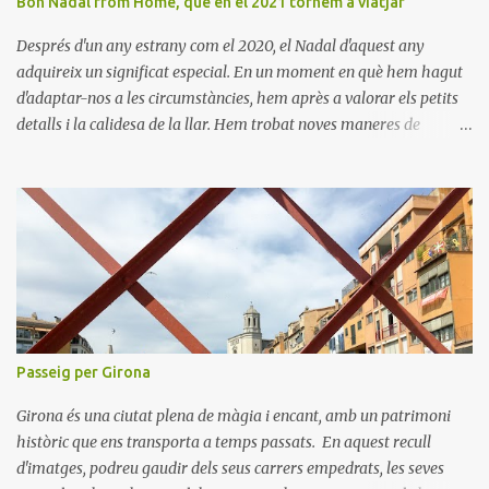
Bon Nadal from Home, que en el 2021 tornem a viatjar
Després d'un any estrany com el 2020, el Nadal d'aquest any
adquireix un significat especial. En un moment en què hem hagut
d'adaptar-nos a les circumstàncies, hem après a valorar els petits
detalls i la calidesa de la llar. Hem trobat noves maneres de
connectar amb els nostres éssers estimats i hem viscut la bellesa
de les celebracions íntimes. Amb el 2021 a la vista, esperem poder
tornar a descobrir nous llocs i viure noves experiències. Desitgem
que aquest Nadal us porti pau, amor i moments inoblidables. Bon
Nadal i un pròsper Any Nou!
Passeig per Girona
Girona és una ciutat plena de màgia i encant, amb un patrimoni
històric que ens transporta a temps passats. En aquest recull
d'imatges, podreu gaudir dels seus carrers empedrats, les seves