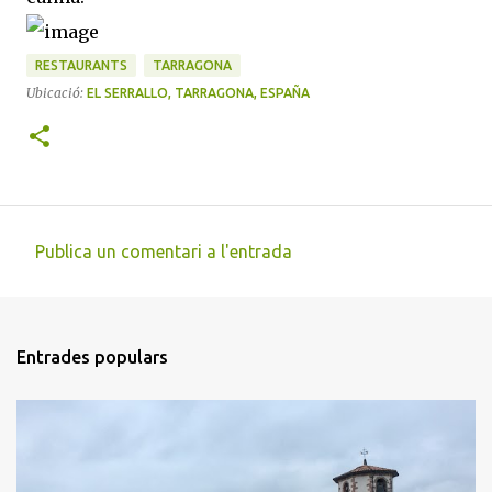
RESTAURANTS
TARRAGONA
Ubicació:
EL SERRALLO, TARRAGONA, ESPAÑA
Publica un comentari a l'entrada
C
o
m
Entrades populars
e
n
t
a