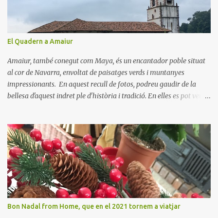
r
i
s
El Quadern a Amaiur
Amaiur, també conegut com Maya, és un encantador poble situat
al cor de Navarra, envoltat de paisatges verds i muntanyes
impressionants. En aquest recull de fotos, podreu gaudir de la
bellesa d'aquest indret ple d'història i tradició. En elles es pot veure
aquest petit poble encantador recordant-nos el seu passat
medieval. Visitar Amaiur és una oportunitat per connectar amb la
cultura navarresa i gaudir de la tranquil·litat d'un poble que
conserva el seu encant tradicional. Us animem a descobrir aquest
meravellós lloc i a deixar-vos captivar per la seva bellesa!
Bon Nadal from Home, que en el 2021 tornem a viatjar