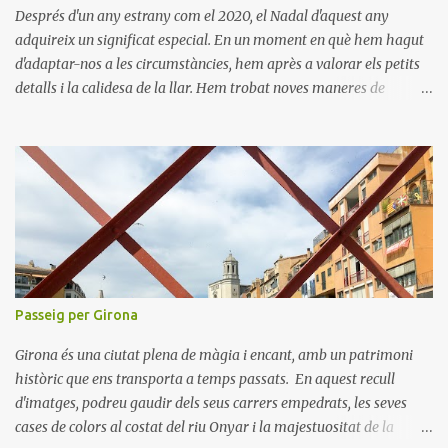
Després d'un any estrany com el 2020, el Nadal d'aquest any
adquireix un significat especial. En un moment en què hem hagut
d'adaptar-nos a les circumstàncies, hem après a valorar els petits
detalls i la calidesa de la llar. Hem trobat noves maneres de
connectar amb els nostres éssers estimats i hem viscut la bellesa
de les celebracions íntimes. Amb el 2021 a la vista, esperem poder
tornar a descobrir nous llocs i viure noves experiències. Desitgem
que aquest Nadal us porti pau, amor i moments inoblidables. Bon
Nadal i un pròsper Any Nou!
Passeig per Girona
Girona és una ciutat plena de màgia i encant, amb un patrimoni
històric que ens transporta a temps passats. En aquest recull
d'imatges, podreu gaudir dels seus carrers empedrats, les seves
cases de colors al costat del riu Onyar i la majestuositat de la