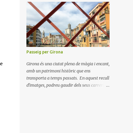
connectar amb els nostres éssers estimats i
hem viscut la bellesa de les celebracions
íntimes. Amb el 2021 a la vista, esperem
poder tornar a descobrir nous llocs i viure
noves experiències. Desitgem que aquest
Nadal us porti pau, amor i moments
inoblidables. Bon Nadal i un pròsper Any
Passeig per Girona
Nou!
re
Girona és una ciutat plena de màgia i encant,
amb un patrimoni històric que ens
transporta a temps passats. En aquest recull
d'imatges, podreu gaudir dels seus carrers
empedrats, les seves cases de colors al costat
del riu Onyar i la majestuositat de la
Catedral de Girona. Cada racó de la ciutat
explica una història, des de les antigues
muralles fins als tranquil·ls jardins de la
Devesa. Explorar Girona és una experiència