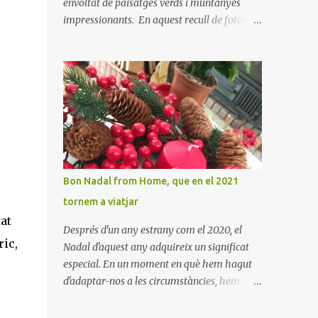
envoltat de paisatges verds i muntanyes
impressionants. En aquest recull de fotos,
podreu gaudir de la bellesa d'aquest indret
ple d'història i tradició. En elles es pot veure
aquest petit poble encantador recordant-nos
el seu passat medieval. Visitar Amaiur és
una oportunitat per connectar amb la
cultura navarresa i gaudir de la tranquil·litat
d'un poble que conserva el seu encant
tradicional. Us animem a descobrir aquest
meravellós lloc i a deixar-vos captivar per la
Bon Nadal from Home, que en el 2021
seva bellesa!
tornem a viatjar
tat
Després d'un any estrany com el 2020, el
ric,
Nadal d'aquest any adquireix un significat
especial. En un moment en què hem hagut
d'adaptar-nos a les circumstàncies, hem
après a valorar els petits detalls i la calidesa
de la llar. Hem trobat noves maneres de