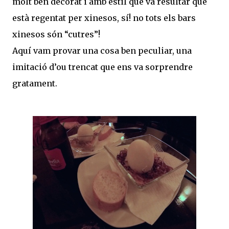
molt ben decorat i amb estil que va resultar que
està regentat per xinesos, sí! no tots els bars
xinesos són “cutres”!
Aquí vam provar una cosa ben peculiar, una
imitació d’ou trencat que ens va sorprendre
gratament.