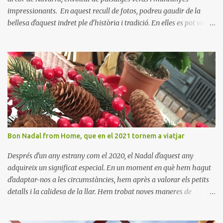
impressionants. En aquest recull de fotos, podreu gaudir de la
bellesa d'aquest indret ple d'història i tradició. En elles es pot veure
aquest petit poble encantador recordant-nos el seu passat
medieval. Visitar Amaiur és una oportunitat per connectar amb la
cultura navarresa i gaudir de la tranquil·litat d'un poble que
conserva el seu encant tradicional. Us animem a descobrir aquest
meravellós lloc i a deixar-vos captivar per la seva bellesa!
Bon Nadal from Home, que en el 2021 tornem a viatjar
Després d'un any estrany com el 2020, el Nadal d'aquest any
adquireix un significat especial. En un moment en què hem hagut
d'adaptar-nos a les circumstàncies, hem après a valorar els petits
detalls i la calidesa de la llar. Hem trobat noves maneres de
connectar amb els nostres éssers estimats i hem viscut la bellesa
de les celebracions íntimes. Amb el 2021 a la vista, esperem poder