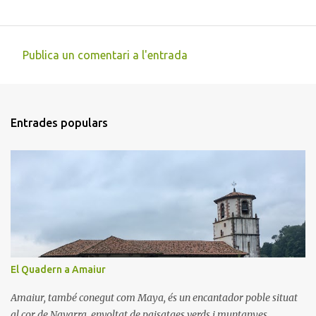
Publica un comentari a l'entrada
C
o
m
Entrades populars
e
n
t
a
r
i
s
El Quadern a Amaiur
Amaiur, també conegut com Maya, és un encantador poble situat
al cor de Navarra, envoltat de paisatges verds i muntanyes