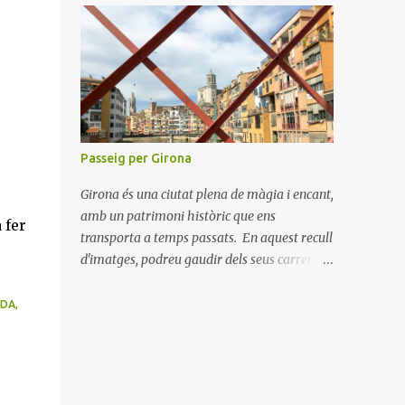
connectar amb els nostres éssers estimats i
hem viscut la bellesa de les celebracions
íntimes. Amb el 2021 a la vista, esperem
poder tornar a descobrir nous llocs i viure
noves experiències. Desitgem que aquest
Nadal us porti pau, amor i moments
inoblidables. Bon Nadal i un pròsper Any
Passeig per Girona
Nou!
Girona és una ciutat plena de màgia i encant,
amb un patrimoni històric que ens
 fer
transporta a temps passats. En aquest recull
d'imatges, podreu gaudir dels seus carrers
empedrats, les seves cases de colors al costat
del riu Onyar i la majestuositat de la
DA,
Catedral de Girona. Cada racó de la ciutat
explica una història, des de les antigues
muralles fins als tranquil·ls jardins de la
Devesa. Explorar Girona és una experiència