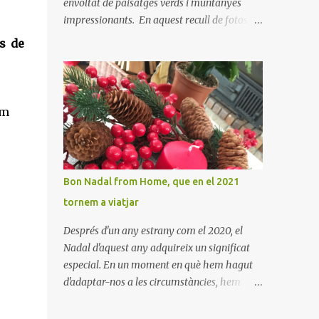
envoltat de paisatges verds i muntanyes
impressionants. En aquest recull de fotos,
podreu gaudir de la bellesa d'aquest indret
s de
ple d'història i tradició. En elles es pot veure
aquest petit poble encantador recordant-nos
el seu passat medieval. Visitar Amaiur és
una oportunitat per connectar amb la
om
cultura navarresa i gaudir de la tranquil·litat
d'un poble que conserva el seu encant
tradicional. Us animem a descobrir aquest
meravellós lloc i a deixar-vos captivar per la
Bon Nadal from Home, que en el 2021
seva bellesa!
tornem a viatjar
Després d'un any estrany com el 2020, el
Nadal d'aquest any adquireix un significat
especial. En un moment en què hem hagut
d'adaptar-nos a les circumstàncies, hem
après a valorar els petits detalls i la calidesa
de la llar. Hem trobat noves maneres de