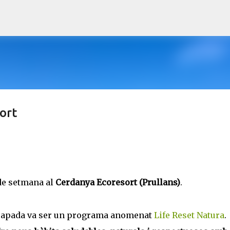
Salta al contingut principal
ort
 de setmana al
Cerdanya Ecoresort (Prullans)
.
escapada va ser un programa anomenat
Life Reset Natura
.