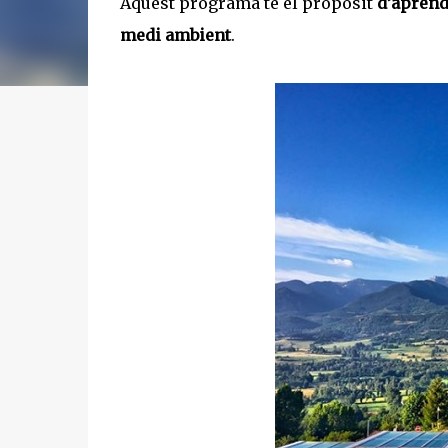
Aquest programa té el propòsit
d’aprend
medi ambient
.