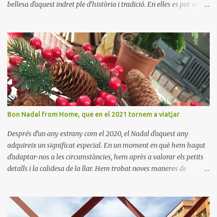
bellesa d'aquest indret ple d'història i tradició. En elles es pot veure
aquest petit poble encantador recordant-nos el seu passat
medieval. Visitar Amaiur és una oportunitat per connectar amb la
cultura navarresa i gaudir de la tranquil·litat d'un poble que
conserva el seu encant tradicional. Us animem a descobrir aquest
meravellós lloc i a deixar-vos captivar per la seva bellesa!
Bon Nadal from Home, que en el 2021 tornem a viatjar
Després d'un any estrany com el 2020, el Nadal d'aquest any
adquireix un significat especial. En un moment en què hem hagut
d'adaptar-nos a les circumstàncies, hem après a valorar els petits
detalls i la calidesa de la llar. Hem trobat noves maneres de
connectar amb els nostres éssers estimats i hem viscut la bellesa
de les celebracions íntimes. Amb el 2021 a la vista, esperem poder
tornar a descobrir nous llocs i viure noves experiències. Desitgem
que aquest Nadal us porti pau, amor i moments inoblidables. Bon