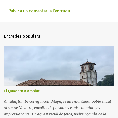
Publica un comentari a l'entrada
C
o
m
Entrades populars
e
n
t
a
r
i
s
El Quadern a Amaiur
Amaiur, també conegut com Maya, és un encantador poble situat
al cor de Navarra, envoltat de paisatges verds i muntanyes
impressionants. En aquest recull de fotos, podreu gaudir de la