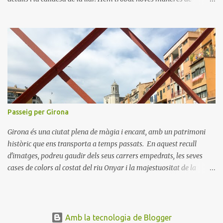
connectar amb els nostres éssers estimats i hem viscut la bellesa
de les celebracions íntimes. Amb el 2021 a la vista, esperem poder
tornar a descobrir nous llocs i viure noves experiències. Desitgem
que aquest Nadal us porti pau, amor i moments inoblidables. Bon
Nadal i un pròsper Any Nou!
Passeig per Girona
Girona és una ciutat plena de màgia i encant, amb un patrimoni
històric que ens transporta a temps passats. En aquest recull
d'imatges, podreu gaudir dels seus carrers empedrats, les seves
cases de colors al costat del riu Onyar i la majestuositat de la
Catedral de Girona. Cada racó de la ciutat explica una història, des
de les antigues muralles fins als tranquil·ls jardins de la Devesa.
Explorar Girona és una experiència que combina cultura, història i
bellesa natural. Us convidem a passejar per les seves places, a
Amb la tecnologia de Blogger