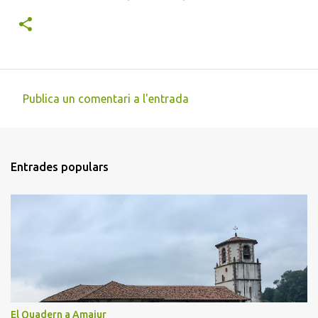
Publica un comentari a l'entrada
C
o
m
Entrades populars
e
n
t
a
r
i
s
El Quadern a Amaiur