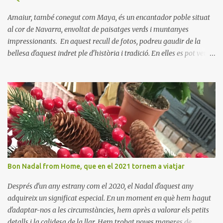
Amaiur, també conegut com Maya, és un encantador poble situat
al cor de Navarra, envoltat de paisatges verds i muntanyes
impressionants. En aquest recull de fotos, podreu gaudir de la
bellesa d'aquest indret ple d'història i tradició. En elles es pot veure
aquest petit poble encantador recordant-nos el seu passat
medieval. Visitar Amaiur és una oportunitat per connectar amb la
cultura navarresa i gaudir de la tranquil·litat d'un poble que
conserva el seu encant tradicional. Us animem a descobrir aquest
meravellós lloc i a deixar-vos captivar per la seva bellesa!
Bon Nadal from Home, que en el 2021 tornem a viatjar
Després d'un any estrany com el 2020, el Nadal d'aquest any
adquireix un significat especial. En un moment en què hem hagut
d'adaptar-nos a les circumstàncies, hem après a valorar els petits
detalls i la calidesa de la llar. Hem trobat noves maneres de