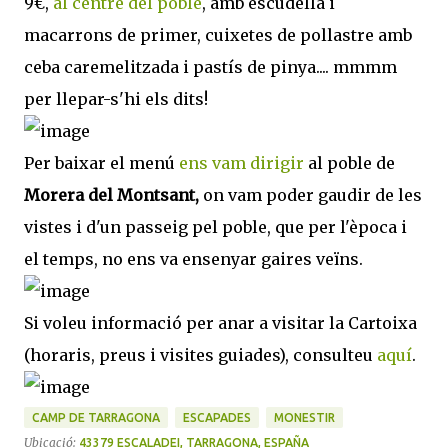
9€,
al centre del poble
, amb escudella i
macarrons de primer, cuixetes de pollastre amb
ceba caremelitzada i pastís de pinya.... mmmm
per llepar-s'hi els dits!
Per baixar el menú
ens vam dirigir
al poble de
Morera del Montsant,
on vam poder gaudir de les
vistes i d'un passeig pel poble, que per l'època i
el temps, no ens va ensenyar gaires veïns.
Si voleu informació per anar a visitar la Cartoixa
(horaris, preus i visites guiades), consulteu
aquí
.
CAMP DE TARRAGONA
ESCAPADES
MONESTIR
Ubicació:
43379 ESCALADEI, TARRAGONA, ESPAÑA