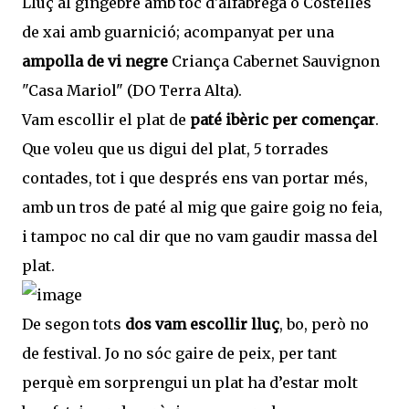
Lluç al gingebre amb toc d'alfàbrega o Costelles
de xai amb guarnició; acompanyat per una
ampolla de vi negre
Criança Cabernet Sauvignon
"Casa Mariol" (DO Terra Alta).
Vam escollir el plat de
paté ibèric per començar
.
Que voleu que us digui del plat, 5 torrades
contades, tot i que després ens van portar més,
amb un tros de paté al mig que gaire goig no feia,
i tampoc no cal dir que no vam gaudir massa del
plat.
De segon tots
dos vam escollir lluç
, bo, però no
de festival. Jo no sóc gaire de peix, per tant
perquè em sorprengui un plat ha d’estar molt