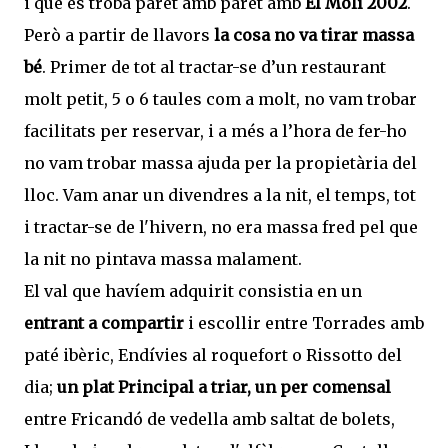
i que es troba paret amb paret amb
El Molí 2002
.
Però a partir de llavors
la cosa no va tirar massa
bé
. Primer de tot al tractar-se d’un restaurant
molt petit, 5 o 6 taules com a molt, no vam trobar
facilitats per reservar, i a més a l’hora de fer-ho
no vam trobar massa ajuda per la propietària del
lloc. Vam anar un divendres a la nit, el temps, tot
i tractar-se de l'hivern, no era massa fred pel que
la nit no pintava massa malament.
El val que havíem adquirit consistia en un
entrant a compartir
i escollir entre Torrades amb
paté ibèric, Endívies al roquefort o Rissotto del
dia;
un plat Principal a triar, un per comensal
entre Fricandó de vedella amb saltat de bolets,