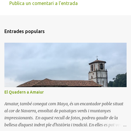
Publica un comentari a l'entrada
C
o
m
Entrades populars
e
n
t
a
r
i
s
El Quadern a Amaiur
Amaiur, també conegut com Maya, és un encantador poble situat
al cor de Navarra, envoltat de paisatges verds i muntanyes
impressionants. En aquest recull de fotos, podreu gaudir de la
bellesa d'aquest indret ple d'història i tradició. En elles es pot veure