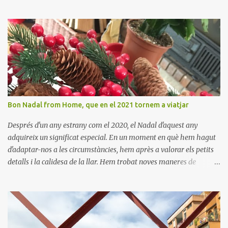
aquest petit poble encantador recordant-nos el seu passat
medieval. Visitar Amaiur és una oportunitat per connectar amb la
cultura navarresa i gaudir de la tranquil·litat d'un poble que
conserva el seu encant tradicional. Us animem a descobrir aquest
meravellós lloc i a deixar-vos captivar per la seva bellesa!
Bon Nadal from Home, que en el 2021 tornem a viatjar
Després d'un any estrany com el 2020, el Nadal d'aquest any
adquireix un significat especial. En un moment en què hem hagut
d'adaptar-nos a les circumstàncies, hem après a valorar els petits
detalls i la calidesa de la llar. Hem trobat noves maneres de
connectar amb els nostres éssers estimats i hem viscut la bellesa
de les celebracions íntimes. Amb el 2021 a la vista, esperem poder
tornar a descobrir nous llocs i viure noves experiències. Desitgem
que aquest Nadal us porti pau, amor i moments inoblidables. Bon
Nadal i un pròsper Any Nou!