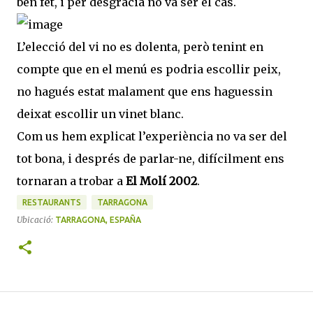
ben fet, i per desgràcia no va ser el cas.
L’elecció del vi no es dolenta, però tenint en
compte que en el menú es podria escollir peix,
no hagués estat malament que ens haguessin
deixat escollir un vinet blanc.
Com us hem explicat l’experiència no va ser del
tot bona, i després de parlar-ne, difícilment ens
tornaran a trobar a
El Molí 2002
.
RESTAURANTS
TARRAGONA
Ubicació:
TARRAGONA, ESPAÑA