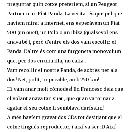
preguntar quin cotxe preferíem, si un Peugeot
Partner o un Fiat Panda. La veritat és que pel que
havíem mirat a internet, ens esperàvem un Fiat
500 (un ouet), un Polo o un Ibiza (qualsevol ens
anava bé!), però d’entre els dos vam escollir el
Panda. L’altre és com una furgoneta monovolum
que, per dos en una illa, no calia...
Vam recollir el nostre Panda, de sobres per als
dos! Net, polit, impecable, amb 750 km!
Hi vam anar molt còmodes! En Francesc deia que
el volant anava tan suau, que quan va tornar a
agafar el seu cotxe li semblava duríssim!
A més havíem gravat dos CDs tot desitjant que el
cotxe tingués reproductor, i així va ser :D Així