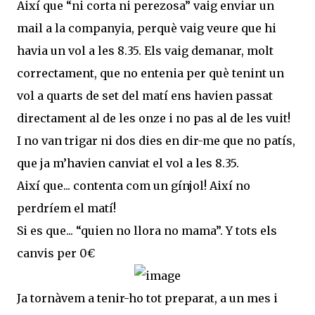
Així que “ni corta ni perezosa” vaig enviar un
mail a la companyia, perquè vaig veure que hi
havia un vol a les 8.35. Els vaig demanar, molt
correctament, que no entenia per què tenint un
vol a quarts de set del matí ens havien passat
directament al de les onze i no pas al de les vuit!
I no van trigar ni dos dies en dir-me que no patís,
que ja m’havien canviat el vol a les 8.35.
Així que... contenta com un gínjol! Així no
perdríem el matí!
Si es que... “quien no llora no mama”. Y tots els
canvis per 0€
Ja tornàvem a tenir-ho tot preparat, a un mes i