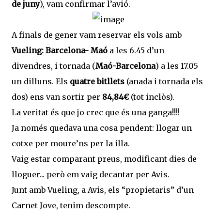
de juny
), vam confirmar l’avió.
A finals de gener vam reservar els vols amb
Vueling: Barcelona- Maó
a les 6.45 d’un
divendres, i tornada (
Maó-Barcelona
) a les 17.05
un dilluns. Els
quatre bitllets
(anada i tornada els
dos) ens van sortir per
84,84€
(tot inclòs).
La veritat és que jo crec que és una ganga!!!!
Ja només quedava una cosa pendent: llogar un
cotxe per moure’ns per la illa.
Vaig estar comparant preus, modificant dies de
lloguer... però em vaig decantar per Avis.
Junt amb Vueling, a Avis, els “propietaris” d’un
Carnet Jove, tenim descompte.