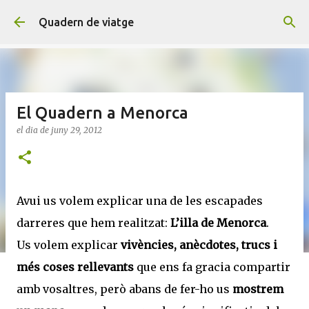
Salta al contingut principal
Quadern de viatge
El Quadern a Menorca
el dia
de juny 29, 2012
Avui us volem explicar una de les escapades
darreres que hem realitzat:
L’illa de Menorca
.
Us volem explicar
vivències, anècdotes, trucs i
més coses rellevants
que ens fa gracia compartir
amb vosaltres, però abans de fer-ho us
mostrem