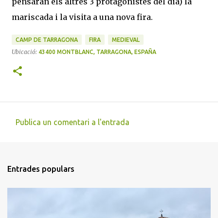
pensaran els altres 3 protagonistes del dia) la
mariscada i la visita a una nova fira.
CAMP DE TARRAGONA
FIRA
MEDIEVAL
Ubicació:
43400 MONTBLANC, TARRAGONA, ESPAÑA
Publica un comentari a l'entrada
C
o
m
Entrades populars
e
n
t
a