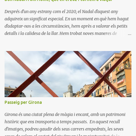
Després d'un any estrany com el 2020, el Nadal d'aquest any
adquireix un significat especial. En un moment en què hem hagut
d'adaptar-nos a les circumstàncies, hem après a valorar els petits
detalls i la calidesa de la llar. Hem trobat noves maneres de
connectar amb els nostres éssers estimats i hem viscut la bellesa
de les celebracions íntimes. Amb el 2021 a la vista, esperem poder
tornar a descobrir nous llocs i viure noves experiències. Desitgem
que aquest Nadal us porti pau, amor i moments inoblidables. Bon
Nadal i un pròsper Any Nou!
Passeig per Girona
Girona és una ciutat plena de màgia i encant, amb un patrimoni
històric que ens transporta a temps passats. En aquest recull
d'imatges, podreu gaudir dels seus carrers empedrats, les seves