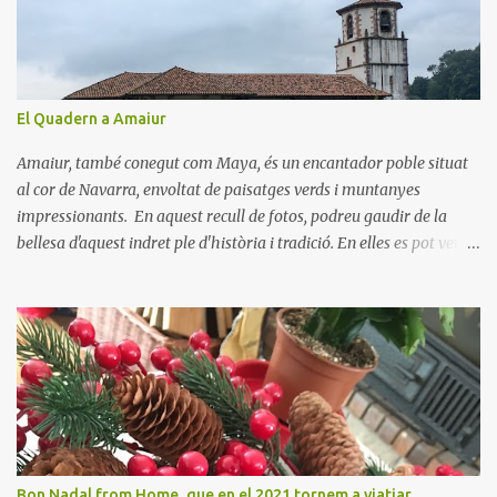
r
i
s
El Quadern a Amaiur
Amaiur, també conegut com Maya, és un encantador poble situat
al cor de Navarra, envoltat de paisatges verds i muntanyes
impressionants. En aquest recull de fotos, podreu gaudir de la
bellesa d'aquest indret ple d'història i tradició. En elles es pot veure
aquest petit poble encantador recordant-nos el seu passat
medieval. Visitar Amaiur és una oportunitat per connectar amb la
cultura navarresa i gaudir de la tranquil·litat d'un poble que
conserva el seu encant tradicional. Us animem a descobrir aquest
meravellós lloc i a deixar-vos captivar per la seva bellesa!
Bon Nadal from Home, que en el 2021 tornem a viatjar