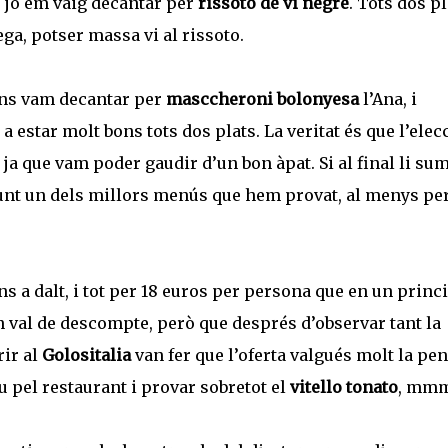
e jo em vaig decantar per
rissoto de vi negre
. Tots dos pl
ga, potser massa vi al rissoto.
ens vam decantar per
masccheroni bolonyesa
l’Ana, i
a estar molt bons tots dos plats. La veritat és que l’elec
 ja que vam poder gaudir d’un bon àpat. Si al final li s
njunt un dels millors menús que hem provat, al menys per
ns a dalt, i tot per 18 euros per persona que en un princ
 val de descompte, però que després d’observar tant la
rir al
Golositalia
van fer que l’oferta valgués molt la pen
 pel restaurant i provar sobretot el
vitello tonato
, mm