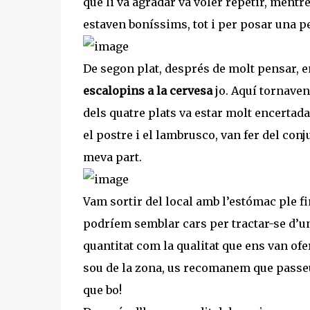
que li va agradar va voler repetir, mentr
estaven boníssims, tot i per posar una pe
De segon plat, després de molt pensar, 
escalopins a la cervesa
jo. Aquí tornaven 
dels quatre plats va estar molt encertada
el postre i el lambrusco, van fer del co
meva part.
Vam sortir del local amb l’estómac ple fi
podríem semblar cars per tractar-se d’un
quantitat com la qualitat que ens van ofe
sou de la zona, us recomanem que passeu
que bo!