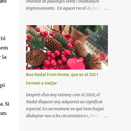
ats
envoltat de paisatges verds i muntanyes
impressionants. En aquest recull de fotos,
podreu gaudir de la bellesa d'aquest indret
ple d'història i tradició. En elles es pot veure
aquest petit poble encantador recordant-nos
el seu passat medieval. Visitar Amaiur és
ció
una oportunitat per connectar amb la
umem
cultura navarresa i gaudir de la tranquil·litat
 la
d'un poble que conserva el seu encant
tradicional. Us animem a descobrir aquest
meravellós lloc i a deixar-vos captivar per la
Bon Nadal from Home, que en el 2021
seva bellesa!
tornem a viatjar
ipi
Després d'un any estrany com el 2020, el
Nadal d'aquest any adquireix un significat
a. Si
especial. En un moment en què hem hagut
mm
d'adaptar-nos a les circumstàncies, hem
après a valorar els petits detalls i la calidesa
de la llar. Hem trobat noves maneres de