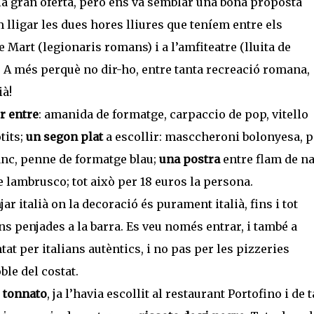
la gran oferta, però ens va semblar una bona proposta
lligar les dues hores lliures que teníem entre els
Mart (legionaris romans) i a l’amfiteatre (lluita de
. A més perquè no dir-ho, entre tanta recreació romana,
ià!
r entre
: amanida de formatge, carpaccio de pop, vitello
tits;
un segon plat
a escollir: masccheroni bolonyesa, p
lanc, penne de formatge blau;
una postra
entre flam de na
 lambrusco; tot això per 18 euros la persona.
r italià on la decoració és purament italià, fins i tot
s penjades a la barra. Es veu només entrar, i també a
ntat per italians autèntics, i no pas per les pizzeries
le del costat.
o tonnato
, ja l’havia escollit al restaurant Portofino i de 