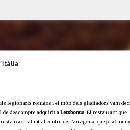
Salta al contingut principal
'Itàlia
 als legionaris romans i el món dels gladiadors vam dec
al de descompte adquirit a
Letsbonus
. El restaurant que
n restaurant situat al centre de Tarragona, que jo al men