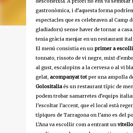
desconeixia. A priori no ens va semblar 
gastronòmica, i d’aquesta forma podríem 
espectacles que es celebraven al Camp de 
gladiadors) sense haver de tornar a casa
tenia gràcia menjar en un restaurant ital
El menú consistia en un
primer a escolli
tonnato, rissoto de vi negre, mixt d'embo
al gust, escalopins a la cervesa o al vi b
gelat,
acompanyat tot
per una ampolla de
Golositalia
és un restaurant típic de menja
podem trobar samarretes d’equips italian
l’escoltar l’accent, que el local està rege
típiques de Tarragona on l’amo es del pob
L’Ana va escollir com a entrant un
vitell