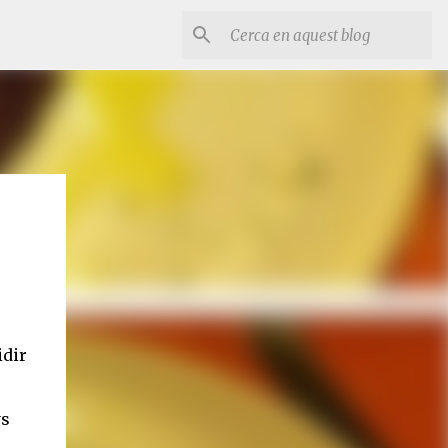
idir
ys