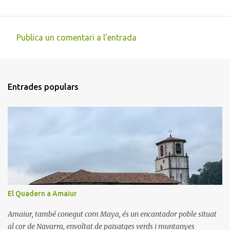
Publica un comentari a l'entrada
C
o
m
Entrades populars
e
n
t
a
r
i
s
El Quadern a Amaiur
Amaiur, també conegut com Maya, és un encantador poble situat
al cor de Navarra, envoltat de paisatges verds i muntanyes