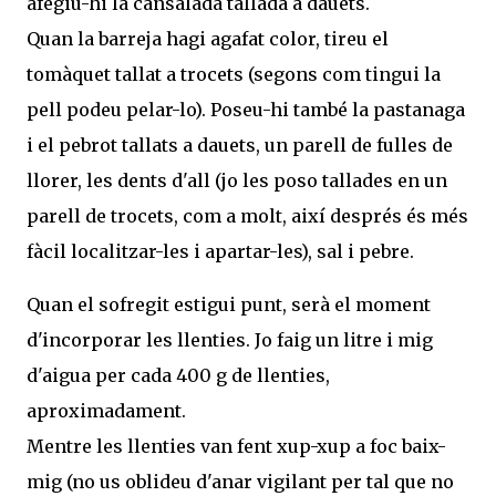
afegiu-hi la cansalada tallada a dauets.
Quan la barreja hagi agafat color, tireu el
tomàquet tallat a trocets (segons com tingui la
pell podeu pelar-lo). Poseu-hi també la pastanaga
i el pebrot tallats a dauets, un parell de fulles de
llorer, les dents d'all (jo les poso tallades en un
parell de trocets, com a molt, així després és més
fàcil localitzar-les i apartar-les), sal i pebre.
Quan el sofregit estigui punt, serà el moment
d'incorporar les llenties. Jo faig un litre i mig
d'aigua per cada 400 g de llenties,
aproximadament.
Mentre les llenties van fent xup-xup a foc baix-
mig (no us oblideu d'anar vigilant per tal que no