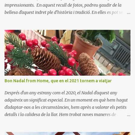
impressionants. En aquest recull de fotos, podreu gaudir de la
bellesa d'aquest indret ple d'història i tradició. En elles es pot veure
aquest petit poble encantador recordant-nos el seu passat
medieval. Visitar Amaiur és una oportunitat per connectar amb la
cultura navarresa i gaudir de la tranquil·litat d'un poble que
conserva el seu encant tradicional. Us animem a descobrir aquest
meravellós lloc i a deixar-vos captivar per la seva bellesa!
Bon Nadal from Home, que en el 2021 tornem a viatjar
Després d'un any estrany com el 2020, el Nadal d'aquest any
adquireix un significat especial. En un moment en què hem hagut
d'adaptar-nos a les circumstàncies, hem après a valorar els petits
detalls i la calidesa de la llar. Hem trobat noves maneres de
connectar amb els nostres éssers estimats i hem viscut la bellesa
de les celebracions íntimes. Amb el 2021 a la vista, esperem poder