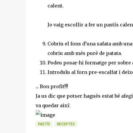
calent.
Jo vaig escollir a fer un pastís calen
Cobriu el fons d’una safata amb una c
cobriu amb més puré de patata.
Podeu posar-hi formatge per sobre a
Introduïu al forn pre-escalfat i deix
... Bon profit!!!
Ja us dic que potser hagués estat bé afeg
va quedar així:
PASTÍS
RECEPTES