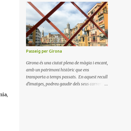
connectar amb els nostres éssers estimats i
hem viscut la bellesa de les celebracions
íntimes. Amb el 2021 a la vista, esperem
poder tornar a descobrir nous llocs i viure
noves experiències. Desitgem que aquest
Nadal us porti pau, amor i moments
inoblidables. Bon Nadal i un pròsper Any
Passeig per Girona
Nou!
Girona és una ciutat plena de màgia i encant,
amb un patrimoni històric que ens
transporta a temps passats. En aquest recull
d'imatges, podreu gaudir dels seus carrers
empedrats, les seves cases de colors al costat
nia,
del riu Onyar i la majestuositat de la
Catedral de Girona. Cada racó de la ciutat
explica una història, des de les antigues
muralles fins als tranquil·ls jardins de la
Devesa. Explorar Girona és una experiència