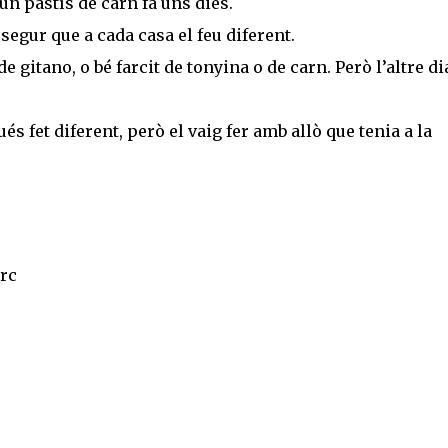
un pastís de carn fa uns dies.
segur que a cada casa el feu diferent.
e gitano, o bé farcit de tonyina o de carn. Però l’altre d
és fet diferent, però el vaig fer amb allò que tenia a la
orc