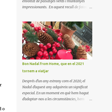
envoltat de paisatges verds i muntanyes
impressionants. En aquest recull de fotos,
podreu gaudir de la bellesa d'aquest indret
ple d'història i tradició. En elles es pot veure
aquest petit poble encantador recordant-nos
el seu passat medieval. Visitar Amaiur és
una oportunitat per connectar amb la
cultura navarresa i gaudir de la tranquil·litat
d'un poble que conserva el seu encant
tradicional. Us animem a descobrir aquest
meravellós lloc i a deixar-vos captivar per la
Bon Nadal from Home, que en el 2021
seva bellesa!
tornem a viatjar
Després d'un any estrany com el 2020, el
r
Nadal d'aquest any adquireix un significat
especial. En un moment en què hem hagut
d'adaptar-nos a les circumstàncies, hem
après a valorar els petits detalls i la calidesa
d o
de la llar. Hem trobat noves maneres de