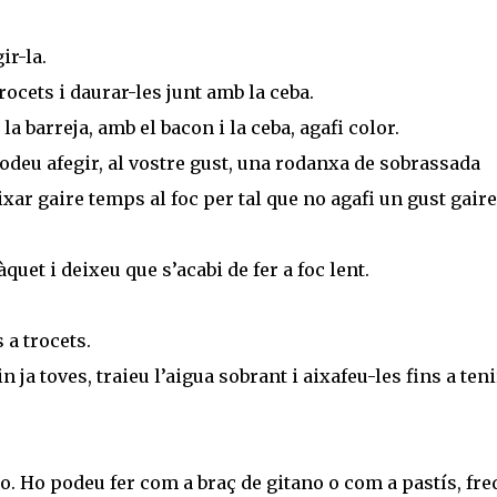
ir-la.
trocets i daurar-les junt amb la ceba.
la barreja, amb el bacon i la ceba, agafi color.
podeu afegir, al vostre gust, una rodanxa de sobrassada
ixar gaire temps al foc per tal que no agafi un gust gaire
quet i deixeu que s’acabi de fer a foc lent.
 a trocets.
 ja toves, traieu l’aigua sobrant i aixafeu-les fins a teni
o. Ho podeu fer com a braç de gitano o com a pastís, fre