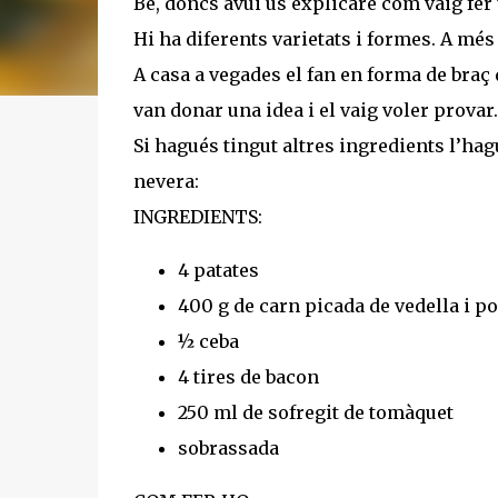
Bé, doncs avui us explicaré com vaig fer 
Hi ha diferents varietats i formes. A més 
A casa a vegades el fan en forma de braç d
van donar una idea i el vaig voler provar.
Si hagués tingut altres ingredients l’hagu
nevera:
INGREDIENTS:
4 patates
400 g de carn picada de vedella i p
½ ceba
4 tires de bacon
250 ml de sofregit de tomàquet
sobrassada