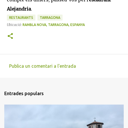
Alejandria
.
RESTAURANTS
TARRAGONA
Ubicació:
RAMBLA NOVA, TARRAGONA, ESPANYA
Publica un comentari a l'entrada
C
o
m
Entrades populars
e
n
t
a