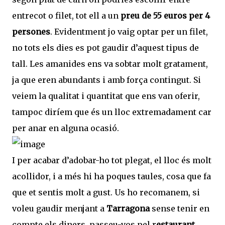
entrecot o filet, tot ell a un
preu de 55 euros per 4
persones
. Evidentment jo vaig optar per un filet,
no tots els dies es pot gaudir d’aquest tipus de
tall. Les amanides ens va sobtar molt gratament,
ja que eren abundants i amb força contingut. Si
veiem la qualitat i quantitat que ens van oferir,
tampoc diríem que és un lloc extremadament car
per anar en alguna ocasió.
I per acabar d’adobar-ho tot plegat, el lloc és molt
acollidor, i a més hi ha poques taules, cosa que fa
que et sentis molt a gust. Us ho recomanem, si
voleu gaudir menjant a
Tarragona
sense tenir en
compte els diners, passeu-vos pel r
estaurant