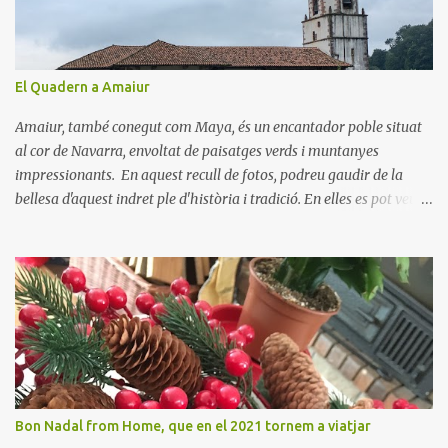
r
i
s
El Quadern a Amaiur
Amaiur, també conegut com Maya, és un encantador poble situat
al cor de Navarra, envoltat de paisatges verds i muntanyes
impressionants. En aquest recull de fotos, podreu gaudir de la
bellesa d'aquest indret ple d'història i tradició. En elles es pot veure
aquest petit poble encantador recordant-nos el seu passat
medieval. Visitar Amaiur és una oportunitat per connectar amb la
cultura navarresa i gaudir de la tranquil·litat d'un poble que
conserva el seu encant tradicional. Us animem a descobrir aquest
meravellós lloc i a deixar-vos captivar per la seva bellesa!
Bon Nadal from Home, que en el 2021 tornem a viatjar