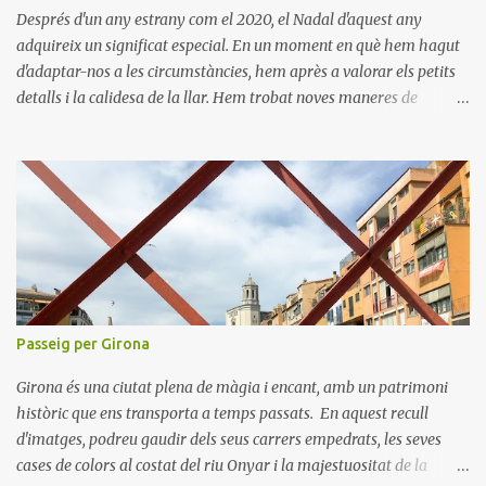
Després d'un any estrany com el 2020, el Nadal d'aquest any
adquireix un significat especial. En un moment en què hem hagut
d'adaptar-nos a les circumstàncies, hem après a valorar els petits
detalls i la calidesa de la llar. Hem trobat noves maneres de
connectar amb els nostres éssers estimats i hem viscut la bellesa
de les celebracions íntimes. Amb el 2021 a la vista, esperem poder
tornar a descobrir nous llocs i viure noves experiències. Desitgem
que aquest Nadal us porti pau, amor i moments inoblidables. Bon
Nadal i un pròsper Any Nou!
Passeig per Girona
Girona és una ciutat plena de màgia i encant, amb un patrimoni
històric que ens transporta a temps passats. En aquest recull
d'imatges, podreu gaudir dels seus carrers empedrats, les seves
cases de colors al costat del riu Onyar i la majestuositat de la