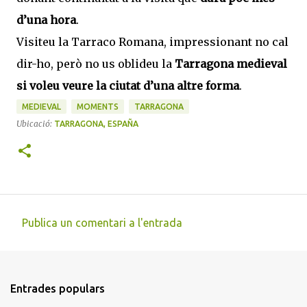
d’una hora
.
Visiteu la Tarraco Romana, impressionant no cal
dir-ho, però no us oblideu la
Tarragona medieval
si voleu veure la ciutat d’una altre forma
.
MEDIEVAL
MOMENTS
TARRAGONA
Ubicació:
TARRAGONA, ESPAÑA
Publica un comentari a l'entrada
C
o
m
Entrades populars
e