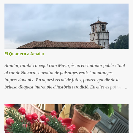
n
t
a
r
i
s
El Quadern a Amaiur
Amaiur, també conegut com Maya, és un encantador poble situat
al cor de Navarra, envoltat de paisatges verds i muntanyes
impressionants. En aquest recull de fotos, podreu gaudir de la
bellesa d'aquest indret ple d'història i tradició. En elles es pot veure
aquest petit poble encantador recordant-nos el seu passat
medieval. Visitar Amaiur és una oportunitat per connectar amb la
cultura navarresa i gaudir de la tranquil·litat d'un poble que
conserva el seu encant tradicional. Us animem a descobrir aquest
meravellós lloc i a deixar-vos captivar per la seva bellesa!