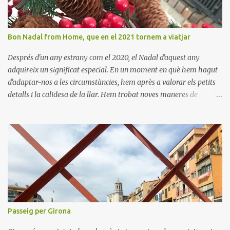
Bon Nadal from Home, que en el 2021 tornem a viatjar
Després d'un any estrany com el 2020, el Nadal d'aquest any
adquireix un significat especial. En un moment en què hem hagut
d'adaptar-nos a les circumstàncies, hem après a valorar els petits
detalls i la calidesa de la llar. Hem trobat noves maneres de
connectar amb els nostres éssers estimats i hem viscut la bellesa
de les celebracions íntimes. Amb el 2021 a la vista, esperem poder
tornar a descobrir nous llocs i viure noves experiències. Desitgem
que aquest Nadal us porti pau, amor i moments inoblidables. Bon
Nadal i un pròsper Any Nou!
Passeig per Girona