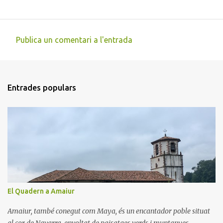
Publica un comentari a l'entrada
C
o
m
Entrades populars
e
n
t
a
r
i
s
El Quadern a Amaiur
Amaiur, també conegut com Maya, és un encantador poble situat
al cor de Navarra, envoltat de paisatges verds i muntanyes