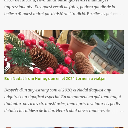
impressionants. En aquest recull de fotos, podreu gaudir de la
bellesa d'aquest indret ple d'història i tradició. En elles es pot veure
aquest petit poble encantador recordant-nos el seu passat
medieval. Visitar Amaiur és una oportunitat per connectar amb la
cultura navarresa i gaudir de la tranquil·litat d'un poble que
conserva el seu encant tradicional. Us animem a descobrir aquest
meravellós lloc i a deixar-vos captivar per la seva bellesa!
Bon Nadal from Home, que en el 2021 tornem a viatjar
Després d'un any estrany com el 2020, el Nadal d'aquest any
adquireix un significat especial. En un moment en què hem hagut
d'adaptar-nos a les circumstàncies, hem après a valorar els petits
detalls i la calidesa de la llar. Hem trobat noves maneres de
connectar amb els nostres éssers estimats i hem viscut la bellesa
de les celebracions íntimes. Amb el 2021 a la vista, esperem poder