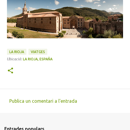
LA RIOJA
VIATGES
Ubicació:
LA RIOJA, ESPAÑA
Publica un comentari a l'entrada
C
o
m
Entrades populars