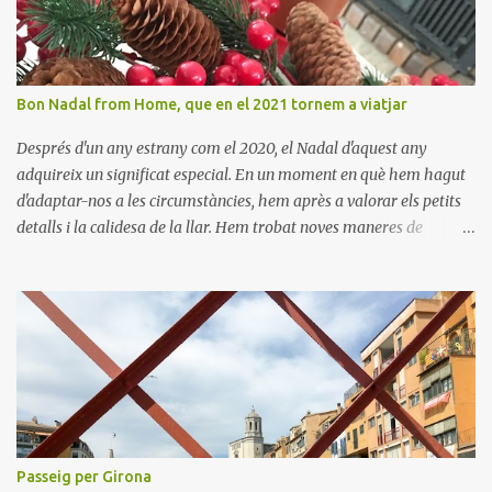
Bon Nadal from Home, que en el 2021 tornem a viatjar
Després d'un any estrany com el 2020, el Nadal d'aquest any
adquireix un significat especial. En un moment en què hem hagut
d'adaptar-nos a les circumstàncies, hem après a valorar els petits
detalls i la calidesa de la llar. Hem trobat noves maneres de
connectar amb els nostres éssers estimats i hem viscut la bellesa
de les celebracions íntimes. Amb el 2021 a la vista, esperem poder
tornar a descobrir nous llocs i viure noves experiències. Desitgem
que aquest Nadal us porti pau, amor i moments inoblidables. Bon
Nadal i un pròsper Any Nou!
Passeig per Girona