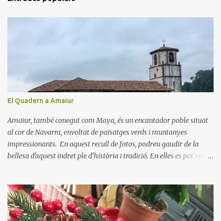
e
n
t
a
r
i
s
El Quadern a Amaiur
Amaiur, també conegut com Maya, és un encantador poble situat
al cor de Navarra, envoltat de paisatges verds i muntanyes
impressionants. En aquest recull de fotos, podreu gaudir de la
bellesa d'aquest indret ple d'història i tradició. En elles es pot veure
aquest petit poble encantador recordant-nos el seu passat
medieval. Visitar Amaiur és una oportunitat per connectar amb la
cultura navarresa i gaudir de la tranquil·litat d'un poble que
conserva el seu encant tradicional. Us animem a descobrir aquest
meravellós lloc i a deixar-vos captivar per la seva bellesa!