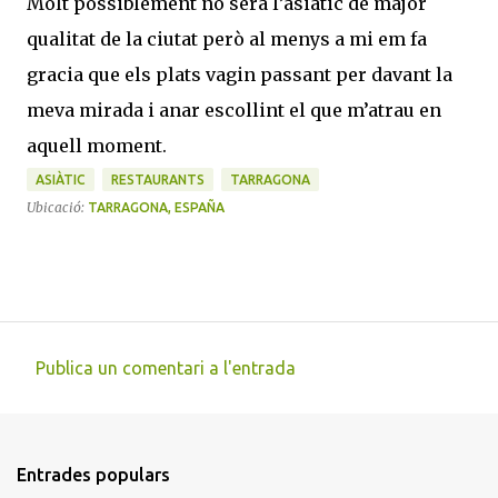
Molt possiblement no serà l’asiàtic de major
qualitat de la ciutat però al menys a mi em fa
gracia que els plats vagin passant per davant la
meva mirada i anar escollint el que m’atrau en
aquell moment.
ASIÀTIC
RESTAURANTS
TARRAGONA
Ubicació:
TARRAGONA, ESPAÑA
Publica un comentari a l'entrada
C
o
m
Entrades populars
e