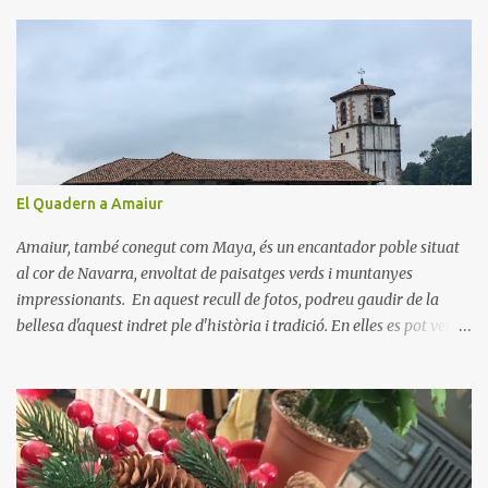
n
t
a
r
i
s
El Quadern a Amaiur
Amaiur, també conegut com Maya, és un encantador poble situat
al cor de Navarra, envoltat de paisatges verds i muntanyes
impressionants. En aquest recull de fotos, podreu gaudir de la
bellesa d'aquest indret ple d'història i tradició. En elles es pot veure
aquest petit poble encantador recordant-nos el seu passat
medieval. Visitar Amaiur és una oportunitat per connectar amb la
cultura navarresa i gaudir de la tranquil·litat d'un poble que
conserva el seu encant tradicional. Us animem a descobrir aquest
meravellós lloc i a deixar-vos captivar per la seva bellesa!