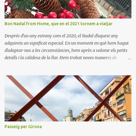
Bon Nadal from Home, que en el 2021 tornem a viatjar
Després d'un any estrany com el 2020, el Nadal d'aquest any
adquireix un significat especial. En un moment en què hem hagut
d'adaptar-nos a les circumstàncies, hem après a valorar els petits
detalls i la calidesa de la llar. Hem trobat noves maneres de
connectar amb els nostres éssers estimats i hem viscut la bellesa
de les celebracions íntimes. Amb el 2021 a la vista, esperem poder
tornar a descobrir nous llocs i viure noves experiències. Desitgem
que aquest Nadal us porti pau, amor i moments inoblidables. Bon
Nadal i un pròsper Any Nou!
Passeig per Girona