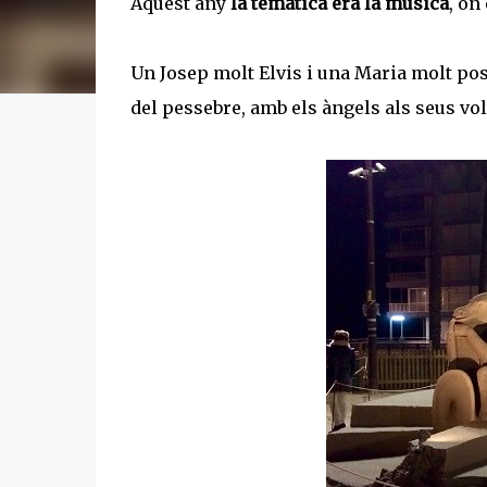
Aquest any
la temàtica era la música
, on
Un Josep molt Elvis i una Maria molt pos
del pessebre, amb els àngels als seus vol