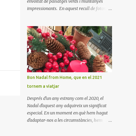
envoltat de paisatges verds i muntanyes
impressionants. En aquest recull de fotos,
podreu gaudir de la bellesa d'aquest indret
ple d'història i tradició. En elles es pot veure
aquest petit poble encantador recordant-nos
el seu passat medieval. Visitar Amaiur és
una oportunitat per connectar amb la
cultura navarresa i gaudir de la tranquil·litat
d'un poble que conserva el seu encant
tradicional. Us animem a descobrir aquest
meravellós lloc i a deixar-vos captivar per la
Bon Nadal from Home, que en el 2021
seva bellesa!
tornem a viatjar
Després d'un any estrany com el 2020, el
Nadal d'aquest any adquireix un significat
especial. En un moment en què hem hagut
d'adaptar-nos a les circumstàncies, hem
après a valorar els petits detalls i la calidesa
de la llar. Hem trobat noves maneres de