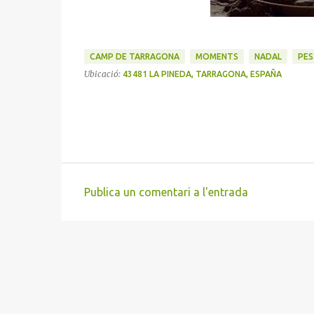
CAMP DE TARRAGONA
MOMENTS
NADAL
PES
Ubicació:
43481 LA PINEDA, TARRAGONA, ESPAÑA
Publica un comentari a l'entrada
C
o
m
e
n
t