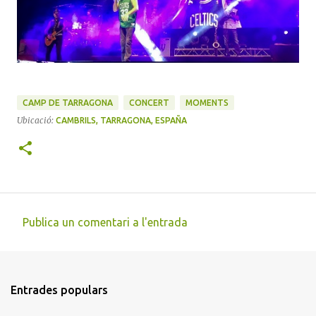
CAMP DE TARRAGONA
CONCERT
MOMENTS
Ubicació:
CAMBRILS, TARRAGONA, ESPAÑA
Publica un comentari a l'entrada
C
o
m
Entrades populars
e