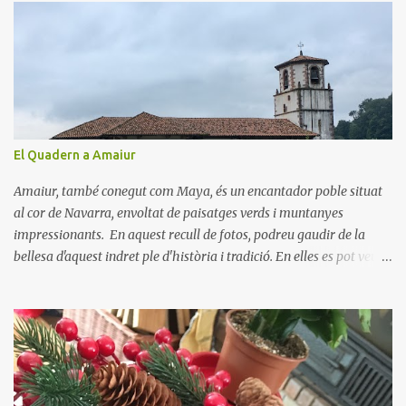
n
t
a
r
i
s
El Quadern a Amaiur
Amaiur, també conegut com Maya, és un encantador poble situat
al cor de Navarra, envoltat de paisatges verds i muntanyes
impressionants. En aquest recull de fotos, podreu gaudir de la
bellesa d'aquest indret ple d'història i tradició. En elles es pot veure
aquest petit poble encantador recordant-nos el seu passat
medieval. Visitar Amaiur és una oportunitat per connectar amb la
cultura navarresa i gaudir de la tranquil·litat d'un poble que
conserva el seu encant tradicional. Us animem a descobrir aquest
meravellós lloc i a deixar-vos captivar per la seva bellesa!