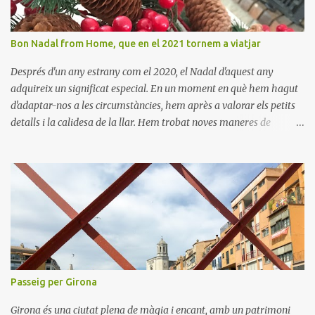
Bon Nadal from Home, que en el 2021 tornem a viatjar
Després d'un any estrany com el 2020, el Nadal d'aquest any
adquireix un significat especial. En un moment en què hem hagut
d'adaptar-nos a les circumstàncies, hem après a valorar els petits
detalls i la calidesa de la llar. Hem trobat noves maneres de
connectar amb els nostres éssers estimats i hem viscut la bellesa
de les celebracions íntimes. Amb el 2021 a la vista, esperem poder
tornar a descobrir nous llocs i viure noves experiències. Desitgem
que aquest Nadal us porti pau, amor i moments inoblidables. Bon
Nadal i un pròsper Any Nou!
Passeig per Girona
Girona és una ciutat plena de màgia i encant, amb un patrimoni