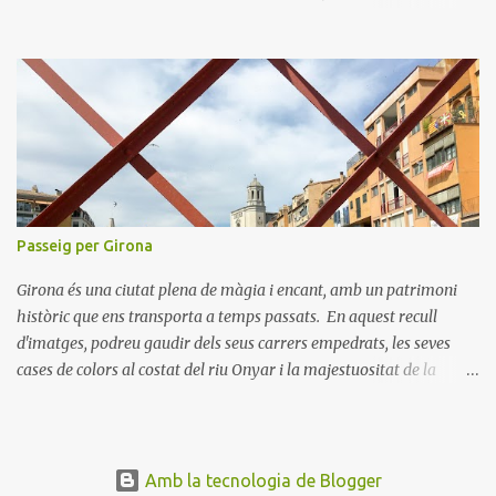
connectar amb els nostres éssers estimats i hem viscut la bellesa
de les celebracions íntimes. Amb el 2021 a la vista, esperem poder
tornar a descobrir nous llocs i viure noves experiències. Desitgem
que aquest Nadal us porti pau, amor i moments inoblidables. Bon
Nadal i un pròsper Any Nou!
Passeig per Girona
Girona és una ciutat plena de màgia i encant, amb un patrimoni
històric que ens transporta a temps passats. En aquest recull
d'imatges, podreu gaudir dels seus carrers empedrats, les seves
cases de colors al costat del riu Onyar i la majestuositat de la
Catedral de Girona. Cada racó de la ciutat explica una història, des
de les antigues muralles fins als tranquil·ls jardins de la Devesa.
Explorar Girona és una experiència que combina cultura, història i
bellesa natural. Us convidem a passejar per les seves places, a
Amb la tecnologia de Blogger