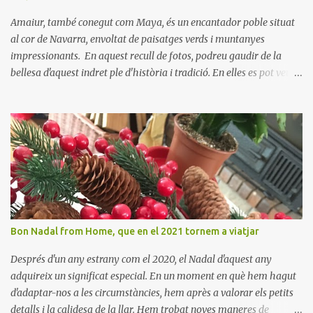
Amaiur, també conegut com Maya, és un encantador poble situat
al cor de Navarra, envoltat de paisatges verds i muntanyes
impressionants. En aquest recull de fotos, podreu gaudir de la
bellesa d'aquest indret ple d'història i tradició. En elles es pot veure
aquest petit poble encantador recordant-nos el seu passat
medieval. Visitar Amaiur és una oportunitat per connectar amb la
cultura navarresa i gaudir de la tranquil·litat d'un poble que
conserva el seu encant tradicional. Us animem a descobrir aquest
meravellós lloc i a deixar-vos captivar per la seva bellesa!
Bon Nadal from Home, que en el 2021 tornem a viatjar
Després d'un any estrany com el 2020, el Nadal d'aquest any
adquireix un significat especial. En un moment en què hem hagut
d'adaptar-nos a les circumstàncies, hem après a valorar els petits
detalls i la calidesa de la llar. Hem trobat noves maneres de