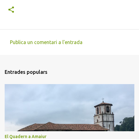
Publica un comentari a l'entrada
C
o
m
Entrades populars
e
n
t
a
r
i
s
El Quadern a Amaiur