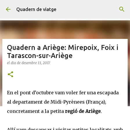
Salta al contingut principal
Quadern de viatge
Quadern a Ariège: Mirepoix, Foix i
Tarascon-sur-Ariège
el dia
de desembre 13, 2017
En el pont d’octubre vam voler fer una escapada
al departament de Midi-Pyrènees (França),
concretament a la petita
regió de Ariège
.
Allí vam descansar i visitar petites localitats amb