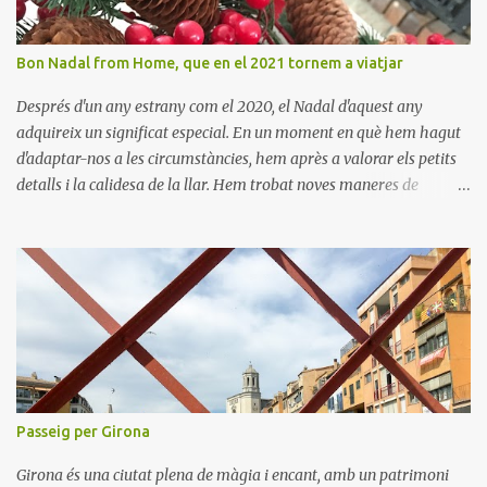
Bon Nadal from Home, que en el 2021 tornem a viatjar
Després d'un any estrany com el 2020, el Nadal d'aquest any
adquireix un significat especial. En un moment en què hem hagut
d'adaptar-nos a les circumstàncies, hem après a valorar els petits
detalls i la calidesa de la llar. Hem trobat noves maneres de
connectar amb els nostres éssers estimats i hem viscut la bellesa
de les celebracions íntimes. Amb el 2021 a la vista, esperem poder
tornar a descobrir nous llocs i viure noves experiències. Desitgem
que aquest Nadal us porti pau, amor i moments inoblidables. Bon
Nadal i un pròsper Any Nou!
Passeig per Girona
Girona és una ciutat plena de màgia i encant, amb un patrimoni