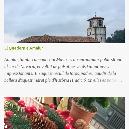
t
a
r
i
s
El Quadern a Amaiur
Amaiur, també conegut com Maya, és un encantador poble situat
al cor de Navarra, envoltat de paisatges verds i muntanyes
impressionants. En aquest recull de fotos, podreu gaudir de la
bellesa d'aquest indret ple d'història i tradició. En elles es pot veure
aquest petit poble encantador recordant-nos el seu passat
medieval. Visitar Amaiur és una oportunitat per connectar amb la
cultura navarresa i gaudir de la tranquil·litat d'un poble que
conserva el seu encant tradicional. Us animem a descobrir aquest
meravellós lloc i a deixar-vos captivar per la seva bellesa!