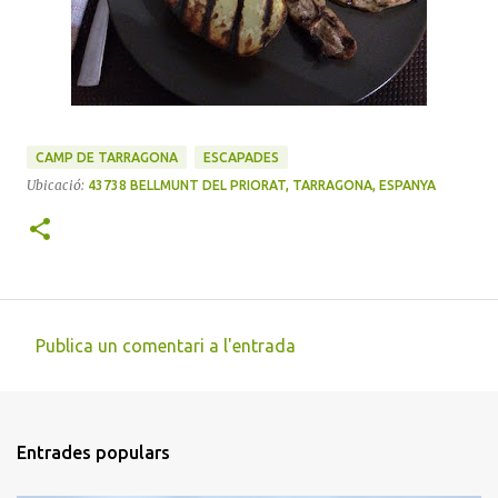
CAMP DE TARRAGONA
ESCAPADES
Ubicació:
43738 BELLMUNT DEL PRIORAT, TARRAGONA, ESPANYA
Publica un comentari a l'entrada
C
o
m
Entrades populars
e
n