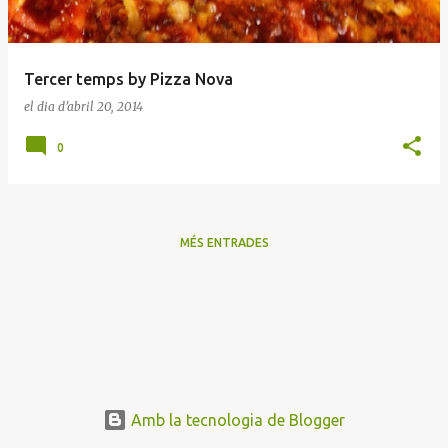
a
d
e
Tercer temps by Pizza Nova
s
el dia
d’abril 20, 2014
0
MÉS ENTRADES
Amb la tecnologia de Blogger