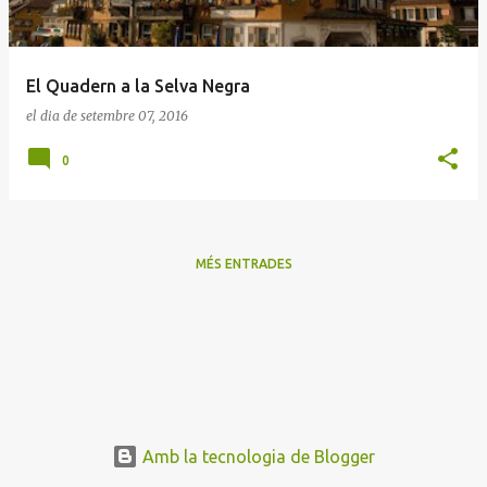
a
d
e
El Quadern a la Selva Negra
s
el dia
de setembre 07, 2016
0
MÉS ENTRADES
Amb la tecnologia de Blogger