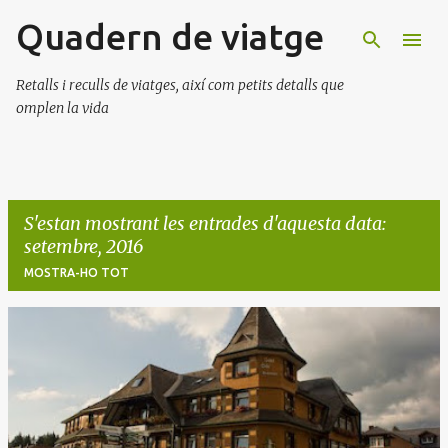
Quadern de viatge
Salta al contingut principal
Retalls i reculls de viatges, així com petits detalls que
omplen la vida
S'estan mostrant les entrades d'aquesta data:
setembre, 2016
MOSTRA-HO TOT
E
n
t
r