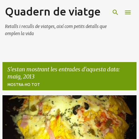
Quadern de viatge
Salta al contingut principal
Retalls i reculls de viatges, així com petits detalls que
omplen la vida
S'estan mostrant les entrades d'aquesta data:
maig, 2013
MOSTRA-HO TOT
E
n
t
r