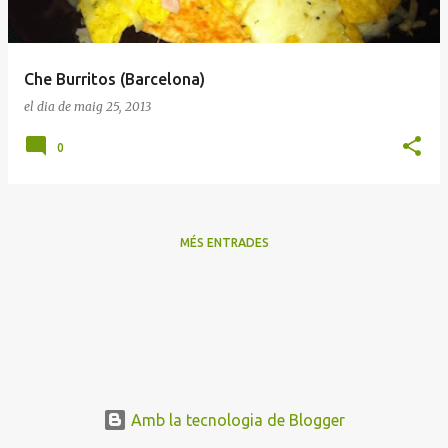
a
d
e
Che Burritos (Barcelona)
s
el dia
de maig 25, 2013
0
MÉS ENTRADES
Amb la tecnologia de Blogger